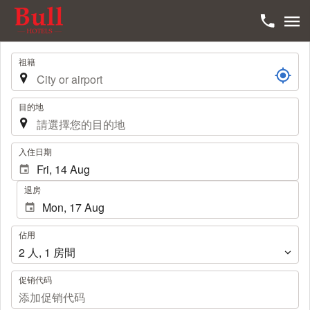
旅
祖籍
程
目的地
.
入住日期
退房
佔
佔用
用
2
人
,
1
房間
促销代码