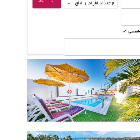
مسافر
2
تعداد افراد 
,
1
اتاق
شمسى