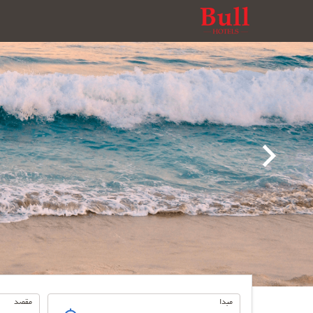
سفر
مبدا
مقصد