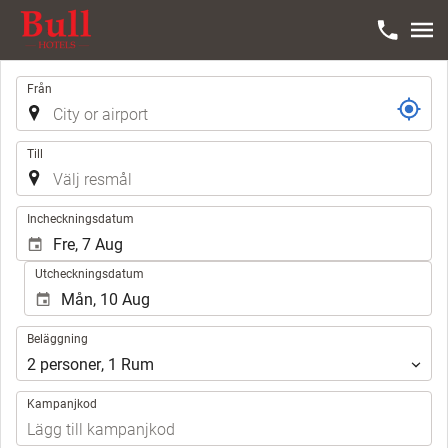
Resa
Från
Till
.
Incheckningsdatum
Utcheckningsdatum
Beläggning
Beläggning
2
personer
,
1
Rum
Kampanjkod