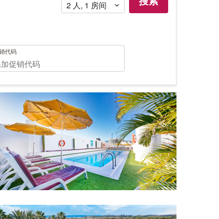
搜索
用
2
人
,
1
房间
销代码