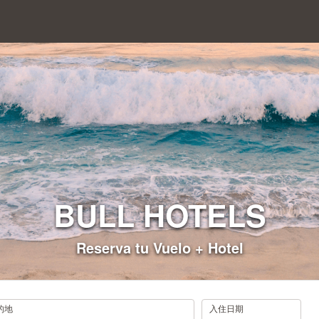
BULL HOTELS
Reserva tu Vuelo + Hotel
.
的地
入住日期