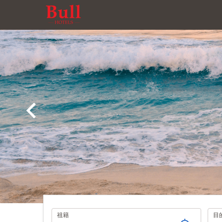
旅
祖籍
目