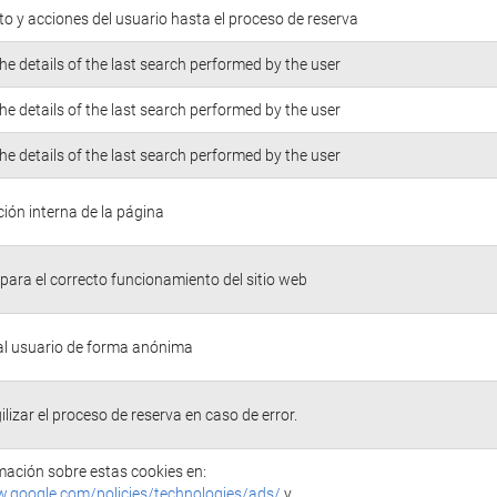
o y acciones del usuario hasta el proceso de reserva
he details of the last search performed by the user
he details of the last search performed by the user
he details of the last search performed by the user
ión interna de la página
para el correcto funcionamiento del sitio web
 al usuario de forma anónima
ilizar el proceso de reserva en caso de error.
ación sobre estas cookies en:
w.google.com/policies/technologies/ads/
y