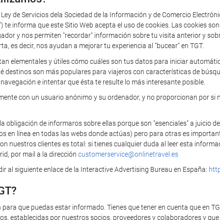
a Ley de Servicios dela Sociedad de la Información y de Comercio Electrón
 informa que este Sitio Web acepta el uso de cookies. Las cookies so
 y nos permiten "recordar" información sobre tu visita anterior y sobre 
rta, es decir, nos ayudan a mejorar tu experiencia al "bucear" en TGT.
tan elementales y útiles cómo cuáles son tus datos para iniciar automática
ué destinos son más populares para viajeros con características de búsq
navegación e intentar que ésta te resulte lo más interesante posible.
camente con un usuario anónimo y su ordenador, y no proporcionan por si 
bligación de informaros sobre ellas porque son "esenciales" a juicio de
ios en línea en todas las webs donde actúas) pero para otras es importan
 nuestros clientes es total: si tienes cualquier duda al leer esta infor
id, por mail a la dirección
customerservice@onlinetravel.es
r al siguiente enlace de la Interactive Advertising Bureau en España:
htt
TGT?
n para que puedas estar informado. Tienes que tener en cuenta que en T
s, establecidas por nuestros socios, proveedores y colaboradores y que t