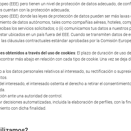
peo (EEE) pero tienen un nivel de protección de datos adecuado, de con
s cuentan con la protección adecuada;
peo (EEE) donde las leyes de protección de datos pueden ser más laxas q
miento de datos autónomos, tales como compañías aéreas, hoteles, compañ
ecibas los servicios solicitados; o (ii) comunicamos tus datos a nuestro
estar ubicados en un país fuera del EEE. Cuando se transmiten datos d
s y las cláusulas contractuales estándar aprobadas por la Comisión Euro
les obtenidos a través del uso de cookies
: El plazo de duración de uso d
ncontrar más abajo en relación con cada tipo de cookie. Una vez se deja d
o a los datos personales relativos al interesado, su rectificación o supres
atos.
 interesado, el interesado ostenta el derecho a retirar el consentimiento 
da.
ción ante una autoridad de control.
r decisiones automatizadas, incluida la elaboración de perfiles, con la fi
iento con dicha finalidad.
tilizamos?