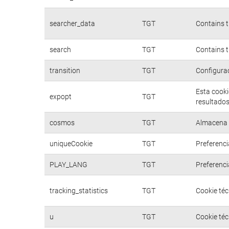
searcher_data
TGT
Contains t
search
TGT
Contains t
transition
TGT
Configurac
Esta cooki
expopt
TGT
resultados
cosmos
TGT
Almacena d
uniqueCookie
TGT
Preferenci
PLAY_LANG
TGT
Preferenci
tracking_statistics
TGT
Cookie téc
u
TGT
Cookie téc