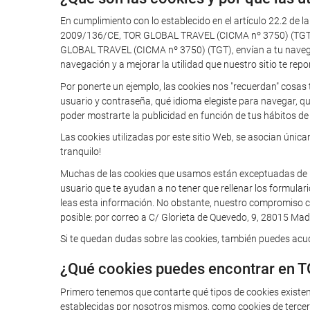
En cumplimiento con lo establecido en el artículo 22.2 de l
2009/136/CE, TOR GLOBAL TRAVEL (CICMA nº 3750) (TGT) te
GLOBAL TRAVEL (CICMA nº 3750) (TGT), envían a tu navegador
navegación y a mejorar la utilidad que nuestro sitio te repo
Por ponerte un ejemplo, las cookies nos "recuerdan" cosas 
usuario y contraseña, qué idioma elegiste para navegar, q
poder mostrarte la publicidad en función de tus hábitos de 
Las cookies utilizadas por este sitio Web, se asocian úni
tranquilo!
Muchas de las cookies que usamos están exceptuadas de la o
usuario que te ayudan a no tener que rellenar los formular
leas esta información. No obstante, nuestro compromiso con
posible: por correo a C/ Glorieta de Quevedo, 9, 28015 Madr
Si te quedan dudas sobre las cookies, también puedes acudi
¿Qué cookies puedes encontrar en 
Primero tenemos que contarte qué tipos de cookies existe
establecidas por nosotros mismos, como cookies de tercero