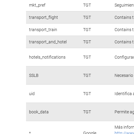
mkt_pref
TGT
Seguimient
transport_flight
TGT
Contains t
transport_train
TGT
Contains t
transport_and_hotel
TGT
Contains t
hotels_notifications
TGT
Configurac
SSLB
TGT
Necesario 
uid
TGT
Identifica
book_data
TGT
Permite ag
Más inform
*
Google
http://ww