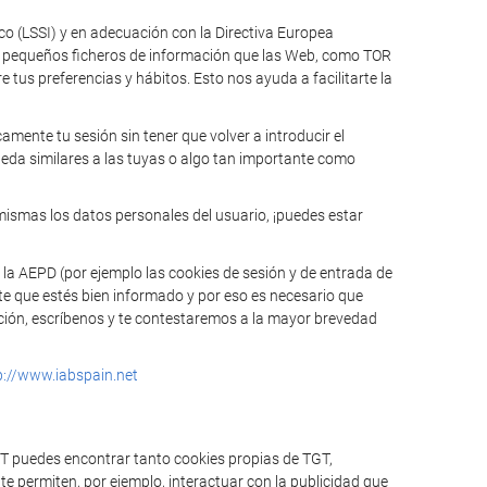
ico (LSSI) y en adecuación con la Directiva Europea
n pequeños ficheros de información que las Web, como TOR
tus preferencias y hábitos. Esto nos ayuda a facilitarte la
mente tu sesión sin tener que volver a introducir el
ueda similares a las tuyas o algo tan importante como
mismas los datos personales del usuario, ¡puedes estar
 la AEPD (por ejemplo las cookies de sesión y de entrada de
te que estés bien informado y por eso es necesario que
mación, escríbenos y te contestaremos a la mayor brevedad
p://www.iabspain.net
GT puedes encontrar tanto cookies propias de TGT,
e permiten, por ejemplo, interactuar con la publicidad que