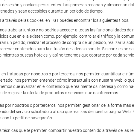
de sesión y cookies persistentes. Las primeras recaban y almacenan dato
enados y sean accesibles durante un período de tiempo.
s a través de las cookies, en TGT puedes encontrar los siguientes tipos:
os trabajar juntos y no podrías acceder a todas las funcionalidades de n
icios que en ella existen como, por ejemplo, controlar el tráfico y la comun
an un pedido, realizar el proceso de compra de un pedido, realizar la solic
acenar contenidos para la difusión de videos o sonido. Sin cookies no sa
o mientras buscas hoteles, y así no tenemos que cobrarte por cada servic
en tratadas por nosotros o por terceros, nos permiten cuantificar el núme
io ofertado: nos permiten entender cómo interactuáis con nuestra Web. o 
enemos que avanzar en el contenido que realmente os interesa y cómo hac
 de mejorar la oferta de productos o servicios que os ofrecemos.
as por nosotros o por terceros, nos permiten gestionar de la forma más efi
nido del servicio solicitado o al uso que realizas de nuestra página Web.
 con tu perfil de navegación.
 técnicas que te permiten compartir nuestro contenido a través de las r