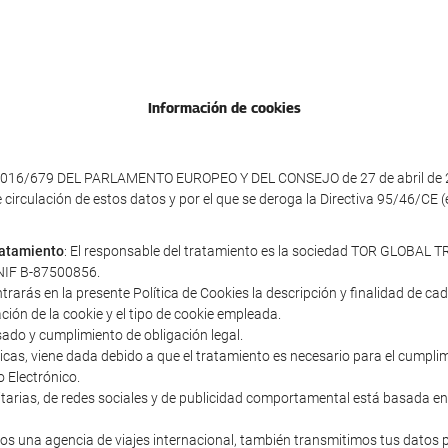
Información de cookies
016/679 DEL PARLAMENTO EUROPEO Y DEL CONSEJO de 27 de abril de 2016 
e circulación de estos datos y por el que se deroga la Directiva 95/46/CE
tratamiento
: El responsable del tratamiento es la sociedad TOR GLOBAL TR
y NIF B-87500856.
ntrarás en la presente Política de Cookies la descripción y finalidad de c
ación de la cookie y el tipo de cookie empleada.
sado y cumplimiento de obligación legal.
cnicas, viene dada debido a que el tratamiento es necesario para el cumpl
o Electrónico.
icitarias, de redes sociales y de publicidad comportamental está basada en
s una agencia de viajes internacional, también transmitimos tus datos 