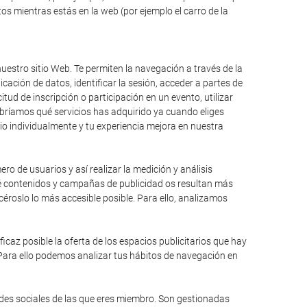
s mientras estás en la web (por ejemplo el carro de la
uestro sitio Web. Te permiten la navegación a través de la
icación de datos, identificar la sesión, acceder a partes de
itud de inscripción o participación en un evento, utilizar
bríamos qué servicios has adquirido ya cuando eliges
io individualmente y tu experiencia mejora en nuestra
ro de usuarios y así realizar la medición y análisis
qué contenidos y campañas de publicidad os resultan más
éroslo lo más accesible posible. Para ello, analizamos
caz posible la oferta de los espacios publicitarios que hay
 Para ello podemos analizar tus hábitos de navegación en
edes sociales de las que eres miembro. Son gestionadas