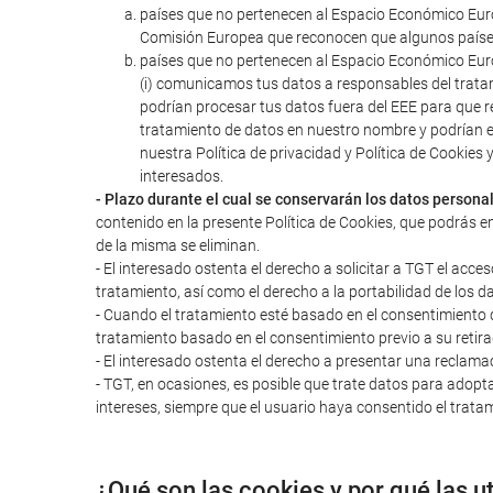
países que no pertenecen al Espacio Económico Euro
Comisión Europea que reconocen que algunos paíse
países que no pertenecen al Espacio Económico Euro
(i) comunicamos tus datos a responsables del trata
podrían procesar tus datos fuera del EEE para que r
tratamiento de datos en nuestro nombre y podrían 
nuestra Política de privacidad y Política de Cookie
interesados.
- Plazo durante el cual se conservarán los datos persona
contenido en la presente Política de Cookies, que podrás e
de la misma se eliminan.
- El interesado ostenta el derecho a solicitar a TGT el acces
tratamiento, así como el derecho a la portabilidad de los d
- Cuando el tratamiento esté basado en el consentimiento del
tratamiento basado en el consentimiento previo a su retira
- El interesado ostenta el derecho a presentar una reclama
- TGT, en ocasiones, es posible que trate datos para adopta
intereses, siempre que el usuario haya consentido el tratam
¿Qué son las cookies y por qué las u